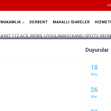
e-
YMAKAMLIK
DERBENT
MAHALLİ İDARELER
HİZMET
Konya
Duyurular
Ahırlı
18
Akören
May
Akşehir
Altınekin
26
Beyşehir
Mar
Bozkır