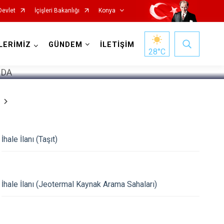
Devlet
İçişleri Bakanlığı
Konya
1
/
5
LERİMİZ
GÜNDEM
İLETİŞİM
28
°C
Doğanhisar
Kulu
İhale İlanı (Taşıt)
Emirgazi
Meram
Ereğli
Sarayönü
Güneysınır
Selçuklu
İhale İlanı (Jeotermal Kaynak Arama Sahaları)
Hadim
Seydişehir
Halkapınar
Taşkent