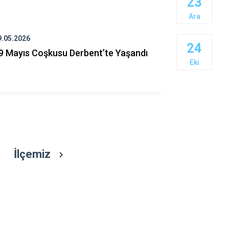
23
Çeltik
Ara
Cihanbeyli
Çumra
9.05.2026
23.04.2026
24
9 Mayıs Coşkusu Derbent’te Yaşandı
23 Nisan C
Derbent
Eki
Derebucak
İlçemiz