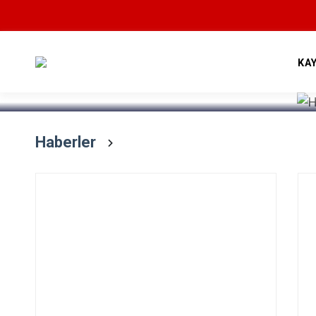
Devamını Oku
KA
Haberler