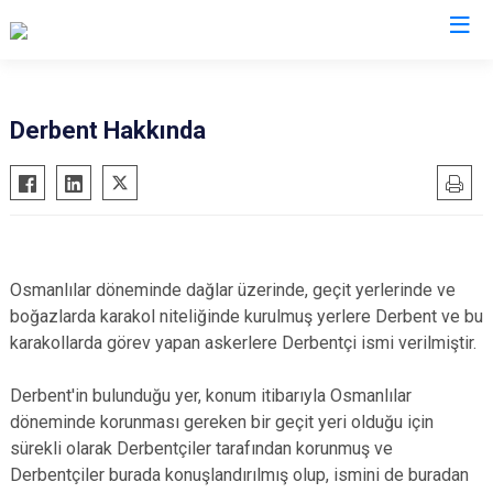
Konya
Derbent Hakkında
Ahırlı
Doğanhisar
Kulu
Akören
Emirgazi
Meram
Akşehir
Ereğli
Sarayönü
Altınekin
Güneysınır
Selçuklu
Osmanlılar döneminde dağlar üzerinde, geçit yerlerinde ve
Beyşehir
Hadim
Seydişehir
boğazlarda karakol niteliğinde kurulmuş yerlere Derbent ve bu
karakollarda görev yapan askerlere Derbentçi ismi verilmiştir.
Bozkır
Halkapınar
Taşkent
Çeltik
Hüyük
Tuzlukçu
Derbent'in bulunduğu yer, konum itibarıyla Osmanlılar
Cihanbeyli
Ilgın
Yalıhüyük
döneminde korunması gereken bir geçit yeri olduğu için
Çumra
Kadınhanı
Yunak
sürekli olarak Derbentçiler tarafından korunmuş ve
Derbentçiler burada konuşlandırılmış olup, ismini de buradan
Derbent
Karapınar