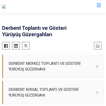
Konya
Derbent Toplantı ve Gösteri
Yürüyüş Güzergahları
Ahırlı
Doğanhisar
Kulu
Akören
Emirgazi
Meram
Akşehir
Ereğli
Sarayönü
Altınekin
Güneysınır
Selçuklu
DERBENT MERKEZ TOPLANTI VE GÖSTERİ
Beyşehir
Hadim
Seydişehir
YÜRÜYÜŞ GÜZERHAHI
Bozkır
Halkapınar
Taşkent
Çeltik
Hüyük
Tuzlukçu
Cihanbeyli
Ilgın
Yalıhüyük
DERBENT KIRSAL TOPLANTI VE GÖSTERİ
YÜRÜYÜŞ GÜZERGAHI
Çumra
Kadınhanı
Yunak
Derbent
Karapınar