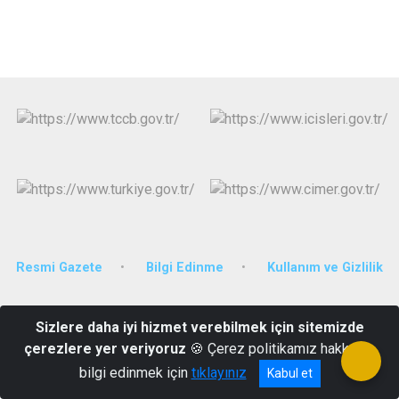
Derebucak
Karatay
Resmi Gazete
Bilgi Edinme
Kullanım ve Gizlilik
Camiikebir Mahallesi 81110 Sokak Derbent/KONYA
Sizlere daha iyi hizmet verebilmek için sitemizde
(0332) 561 23 22
çerezlere yer veriyoruz
🍪 Çerez politikamız hakkında
bilgi edinmek için
tıklayınız
Kabul et