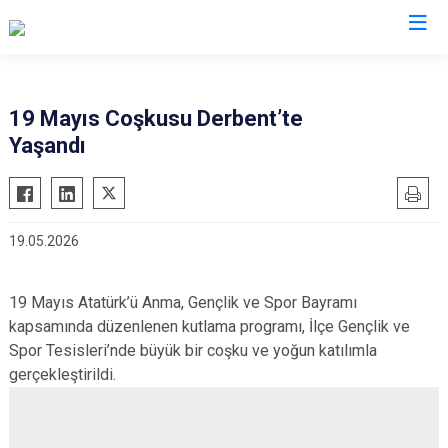
Konya
19 Mayıs Coşkusu Derbent’te
Yaşandı
Ahırlı
Doğanhisar
Kulu
Akören
Emirgazi
Meram
Akşehir
Ereğli
Sarayönü
19.05.2026
Altınekin
Güneysınır
Selçuklu
Beyşehir
Hadim
Seydişehir
19 Mayıs Atatürk’ü Anma, Gençlik ve Spor Bayramı
Bozkır
Halkapınar
Taşkent
kapsamında düzenlenen kutlama programı, İlçe Gençlik ve
Çeltik
Hüyük
Tuzlukçu
Spor Tesisleri’nde büyük bir coşku ve yoğun katılımla
Cihanbeyli
gerçekleştirildi.
Ilgın
Yalıhüyük
Çumra
Kadınhanı
Yunak
Derbent
Karapınar