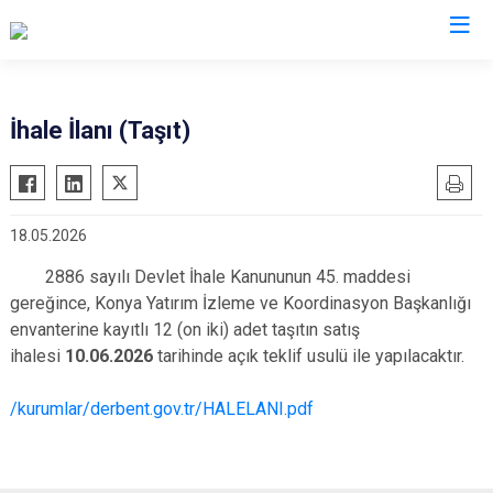
Konya
İhale İlanı (Taşıt)
Ahırlı
Doğanhisar
Kulu
Akören
Emirgazi
Meram
18.05.2026
Akşehir
Ereğli
Sarayönü
Altınekin
Güneysınır
Selçuklu
2886 sayılı Devlet İhale Kanununun 45. maddesi
gereğince, Konya Yatırım İzleme ve Koordinasyon Başkanlığı
Beyşehir
Hadim
Seydişehir
envanterine kayıtlı 12 (on iki) adet taşıtın satış
Bozkır
Halkapınar
Taşkent
ihalesi
10.06.2026
tarihinde açık teklif usulü ile yapılacaktır.
Çeltik
Hüyük
Tuzlukçu
/kurumlar/derbent.gov.tr/HALELANI.pdf
Cihanbeyli
Ilgın
Yalıhüyük
Çumra
Kadınhanı
Yunak
Derbent
Karapınar